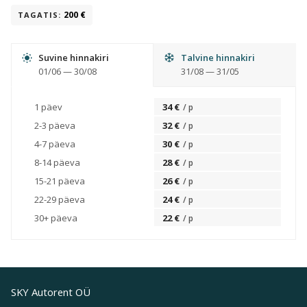
200
€
TAGATIS
:
Suvine hinnakiri
Talvine hinnakiri
01/06
—
30/08
31/08
—
31/05
1 päev
34
€
/
p
2-3 päeva
32
€
/
p
4-7 päeva
30
€
/
p
8-14 päeva
28
€
/
p
15-21 päeva
26
€
/
p
22-29 päeva
24
€
/
p
30+ päeva
22
€
/
p
SKY Autorent OÜ