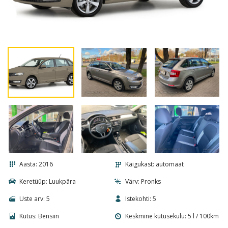
Aasta: 2016
Käigukast: automaat
Keretüüp: Luukpära
Värv: Pronks
Uste arv: 5
Istekohti: 5
Kütus: Bensiin
Keskmine kütusekulu: 5
l
/ 100
km